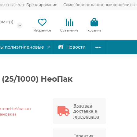
ть на пакетах. Брендирование
Самосборные картонные коробки оп
омер)
Избранное
Сравнение
Корзина
ты полиэтиленовые
Новости
(25/1000) НеоПак
Быстрая
ительНеУказан
доставка в
тановка)
день заказа
Гарантия