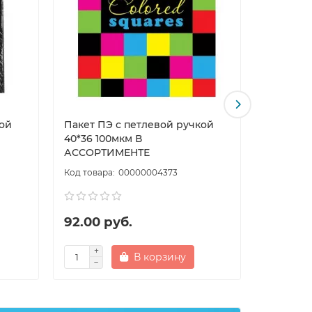
кой
Пакет ПЭ с петлевой ручкой
Пакет с
40*36 100мкм В
36*46 3
АССОРТИМЕНТЕ
00000004373
92.00 руб.
15.00 р
В корзину