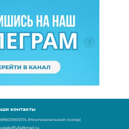
аши контакты
89603900574 (Многоканальный номер)
upakoffufa@mail.ru