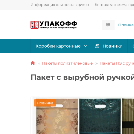
Информация для поставщиков
Контакты и схема пр
Коробки картонные
Новинки
Пакеты полиэтиленовые
Пакеты ПЭ с ру
Пакет с вырубной ручко
Новинка