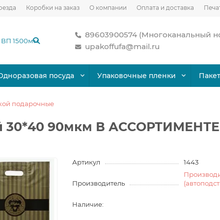
оезда
Коробки на заказ
О компании
Оплата и доставка
Печа
89603900574 (Многоканальный н
upakoffufa@mail.ru
Одноразовая посуда
Упаковочные пленки
Паке
чкой подарочные
й 30*40 90мкм В АССОРТИМЕНТЕ 
Артикул
1443
Производ
Производитель
(автоподс
Наличие: