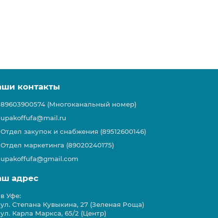
аши контакты
89603900574 (Многоканальный номер)
upakoffufa@mail.ru
Отдел закупок и снабжения (89512600146)
Отдел маркетинга (89020240175)
upakoffufa@gmail.com
аш адрес
в Уфе:
ул. Степана Кувыкина, 27 (Зеленая Роща)
ул. Карла Маркса, 65/2 (Центр)