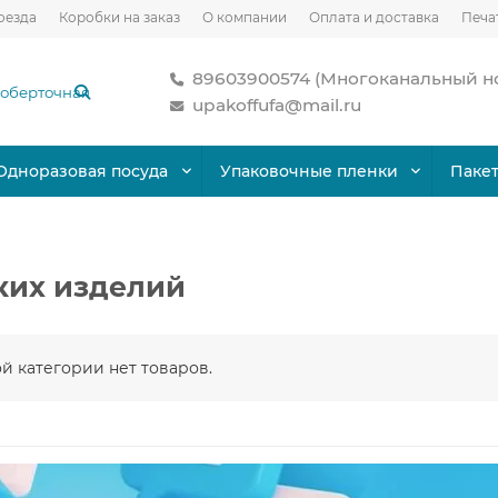
оезда
Коробки на заказ
О компании
Оплата и доставка
Печа
89603900574 (Многоканальный н
upakoffufa@mail.ru
Одноразовая посуда
Упаковочные пленки
Паке
ких изделий
ой категории нет товаров.