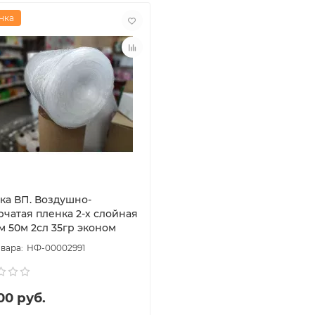
нка
ка ВП. Воздушно-
рчатая пленка 2-х слойная
м 50м 2сл 35гр эконом
НФ-00002991
00 руб.