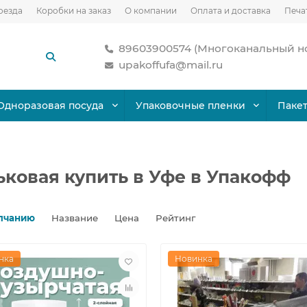
оезда
Коробки на заказ
О компании
Оплата и доставка
Печа
89603900574 (Многоканальный н
upakoffufa@mail.ru
Одноразовая посуда
Упаковочные пленки
Паке
ковая купить в Уфе в Упакофф
лчанию
Название
Цена
Рейтинг
нка
Новинка