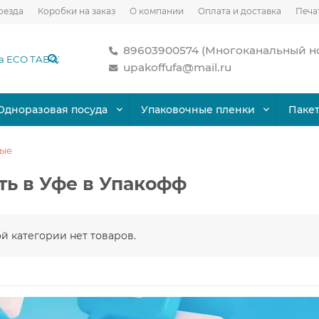
оезда
Коробки на заказ
О компании
Оплата и доставка
Печа
89603900574 (Многоканальный н
upakoffufa@mail.ru
Одноразовая посуда
Упаковочные пленки
Паке
ные
ть в Уфе в Упакофф
ой категории нет товаров.