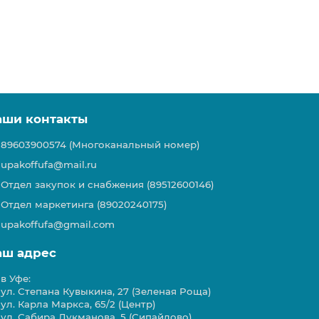
аши контакты
89603900574 (Многоканальный номер)
upakoffufa@mail.ru
Отдел закупок и снабжения (89512600146)
Отдел маркетинга (89020240175)
upakoffufa@gmail.com
аш адрес
в Уфе:
ул. Степана Кувыкина, 27 (Зеленая Роща)
ул. Карла Маркса, 65/2 (Центр)
ул. Сабира Лукманова, 5 (Сипайлово)