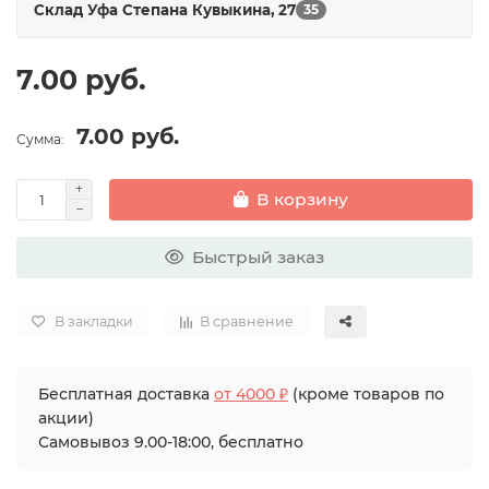
Склад Уфа Степана Кувыкина, 27
35
Салфетки и тряпки для уборки
7.00 руб.
Сетка для овощей
7.00 руб.
Сумма:
Совки и щетки для уборки
В корзину
Средства для мытья посуды
Средства для мытья стекол
Быстрый заказ
Сумка хозяйственная
В закладки
В сравнение
Бесплатная доставка
от 4000 ₽
(кроме товаров по
акции)
Самовывоз 9.00-18:00, бесплатно