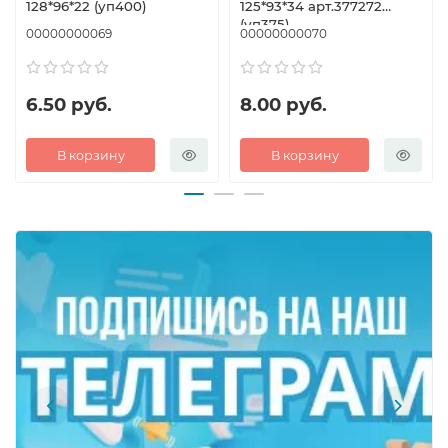
128*96*22 (уп400)
125*93*34 арт.377272
(уп375)
00000000069
00000000070
6.50 руб.
8.00 руб.
В корзину
В корзину