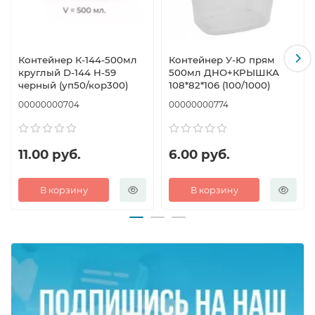
доставки еды, торговые точки.
Контейнер К-144-500мл
Контейнер У-Ю прям
круглый D-144 H-59
500мл ДНО+КРЫШКА
черный (уп50/кор300)
108*82*106 (100/1000)
00000000704
00000000774
11.00 руб.
6.00 руб.
В корзину
В корзину