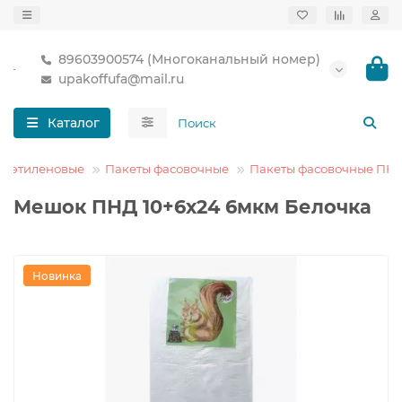
89603900574 (Многоканальный номер)
upakoffufa@mail.ru
Каталог
лиэтиленовые
Пакеты фасовочные
Пакеты фасовочные ПН
Мешок ПНД 10+6х24 6мкм Белочка
Новинка