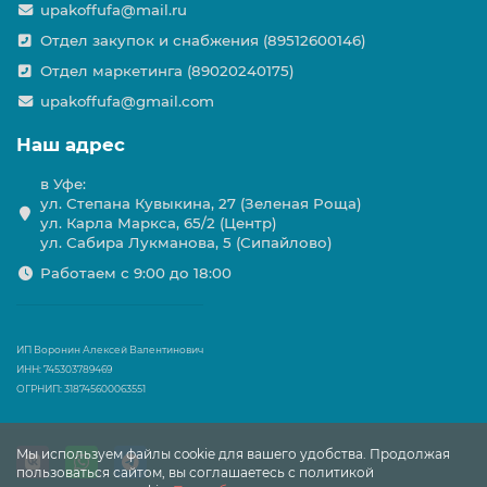
upakoffufa@mail.ru
Отдел закупок и снабжения (89512600146)
Отдел маркетинга (89020240175)
upakoffufa@gmail.com
Наш адрес
в Уфе:
ул. Степана Кувыкина, 27 (Зеленая Роща)
ул. Карла Маркса, 65/2 (Центр)
ул. Сабира Лукманова, 5 (Сипайлово)
Работаем с 9:00 до 18:00
ИП Воронин Алексей Валентинович
ИНН: 745303789469
ОГРНИП: 318745600063551
Мы используем файлы cookie для вашего удобства. Продолжая
пользоваться сайтом, вы соглашаетесь с политикой