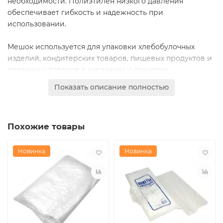
необходимости. Полиэтилен низкого давления
обеспечивает гибкость и надежность при
использовании.
Мешок используется для упаковки хлебобулочных
изделий, кондитерских товаров, пищевых продуктов и
различных товаров в магазинах и пищевых
производствах. Применяется при упаковке товаров
Показать описание полностью
для розничной торговли, доставки и хранения. Размер
и формат с расширением обеспечивают
универсальность для различных категорий продукции.
Похожие товары
Основные преимущества мешка – удобный формат с
боковым расширением 10+6, позволяющий вмещать
Новинка
Новинка
товары различных размеров, прозрачность
полиэтилена для визуализации содержимого. Толщина
6 микрон обеспечивает легкость и экономичность при
использовании большого количества мешков.
Качественный полиэтилен низкого давления
гарантирует надежность и удобство при упаковке