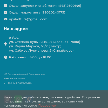
Отдел закупок и снабжения (89512600146)
Отдел маркетинга (89020240175)
upakoffufa@gmail.com
Наш адрес
в Уфе:
ул. Степана Кувыкина, 27 (Зеленая Роща)
ул. Карла Маркса, 65/2 (Центр)
ул. Сабира Лукманова, 5 (Сипайлово)
Работаем с 9:00 до 18:00
ИП Воронин Алексей Валентинович
ИНН: 745303789469
ОГРНИП: 318745600063551
Мы используем файлы cookie для вашего удобства. Продолжая
пользоваться сайтом, вы соглашаетесь с политикой
использования cookie.
Подробнее