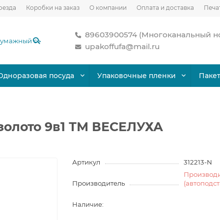
оезда
Коробки на заказ
О компании
Оплата и доставка
Печа
89603900574 (Многоканальный н
upakoffufa@mail.ru
Одноразовая посуда
Упаковочные пленки
Паке
золото 9в1 ТМ ВЕСЕЛУХА
Артикул
312213-N
Производ
Производитель
(автоподс
Наличие: