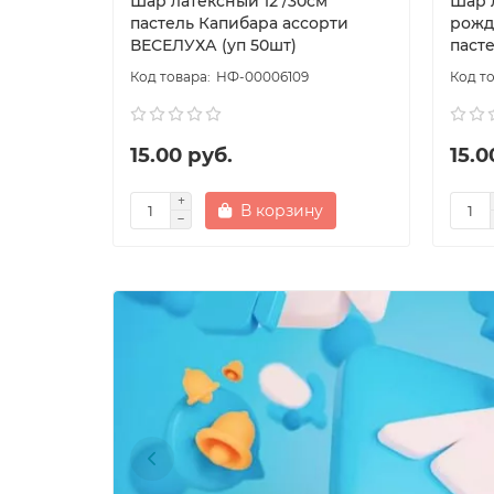
Шар латексный 12"/30см
Шар 
пастель Капибара ассорти
рожд
ВЕСЕЛУХА (уп 50шт)
паст
НФ-00006109
15.00 руб.
15.0
В корзину