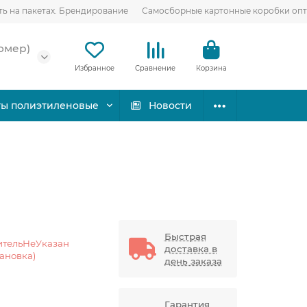
ть на пакетах. Брендирование
Самосборные картонные коробки оп
омер)
Избранное
Сравнение
Корзина
ты полиэтиленовые
Новости
Быстрая
ительНеУказан
доставка в
тановка)
день заказа
Гарантия