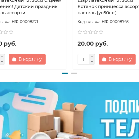
латексный 12"/30см С Днем
Шар латексный 12"/30см
ения! Детский праздник
Котенок принцесса ассор
ель ассорти
пастель (уп50шт)
НФ-00008571
НФ-00008763
0 руб.
20.00 руб.
В корзину
В корзину