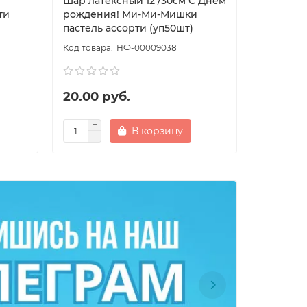
Шар латексный 12"/30см С Днем
Шар лате
ти
рождения! Ми-Ми-Мишки
Детская 
пастель ассорти (уп50шт)
ассорти 
НФ-00009038
20.00 руб.
15.00 р
В корзину