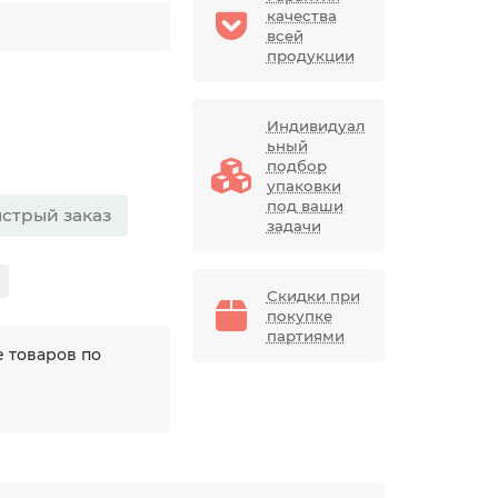
качества
всей
продукции
Индивидуал
ьный
подбор
упаковки
под ваши
стрый заказ
задачи
Скидки при
покупке
партиями
 товаров по