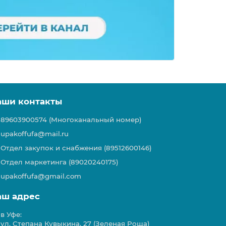
аши контакты
89603900574 (Многоканальный номер)
upakoffufa@mail.ru
Отдел закупок и снабжения (89512600146)
Отдел маркетинга (89020240175)
upakoffufa@gmail.com
аш адрес
в Уфе:
ул. Степана Кувыкина, 27 (Зеленая Роща)