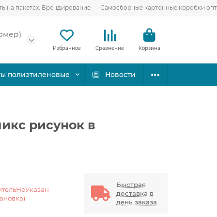
ть на пакетах. Брендирование
Самосборные картонные коробки оп
омер)
Избранное
Сравнение
Корзина
ты полиэтиленовые
Новости
икс рисунок в
Быстрая
ительНеУказан
доставка в
тановка)
день заказа