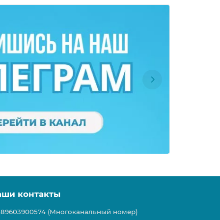
аши контакты
89603900574 (Многоканальный номер)