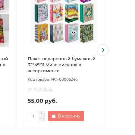
ный
Пакет подарочный бумажный
Пакет п
т в
32*45*11 Микс рисунок в
15*10*20
ассортименте
ассорти
НФ-00006246
55.00 руб.
48.00 
В корзину