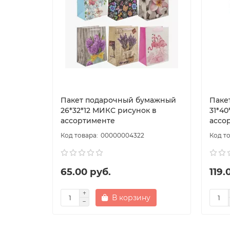
Пакет подарочный бумажный
Паке
26*32*12 МИКС рисунок в
31*40
ассортименте
ассо
00000004322
65.00 руб.
119.
В корзину