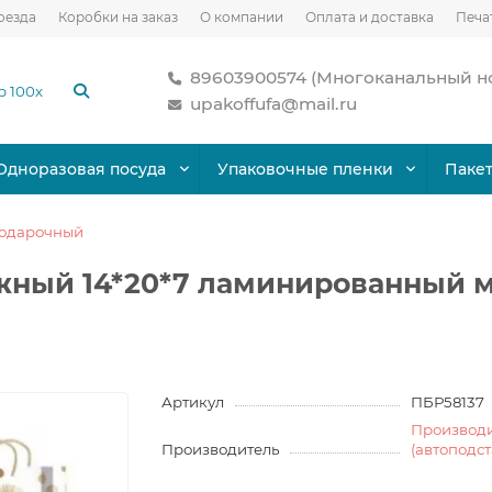
оезда
Коробки на заказ
О компании
Оплата и доставка
Печа
89603900574 (Многоканальный н
upakoffufa@mail.ru
Одноразовая посуда
Упаковочные пленки
Паке
подарочный
жный 14*20*7 ламинированный м
Артикул
ПБР58137
Производ
Производитель
(автоподс