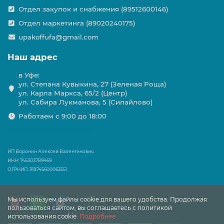
Отдел закупок и снабжения (89512600146)
Отдел маркетинга (89020240175)
upakoffufa@gmail.com
Наш адрес
в Уфе:
ул. Степана Кувыкина, 27 (Зеленая Роща)
ул. Карла Маркса, 65/2 (Центр)
ул. Сабира Лукманова, 5 (Сипайлово)
Работаем с 9:00 до 18:00
ИП Воронин Алексей Валентинович
ИНН: 745303789469
ОГРНИП: 318745600063551
Мы используем файлы cookie для вашего удобства. Продолжая
пользоваться сайтом, вы соглашаетесь с политикой
использования cookie.
Подробнее