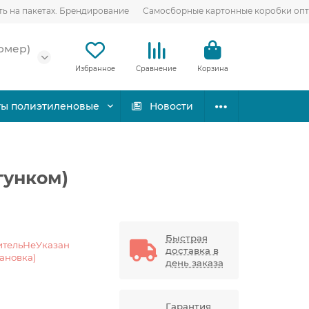
ть на пакетах. Брендирование
Самосборные картонные коробки оп
омер)
Избранное
Сравнение
Корзина
ты полиэтиленовые
Новости
гунком)
Быстрая
ительНеУказан
доставка в
тановка)
день заказа
Гарантия