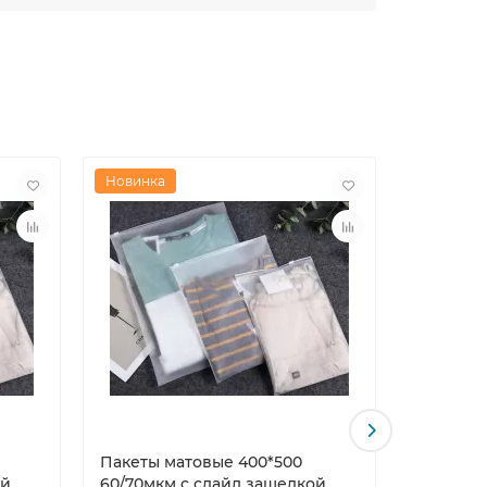
Новинка
Новинка
Пакеты матовые 400*500
Пакеты м
ой
60/70мкм с слайд защелкой
60/70мк