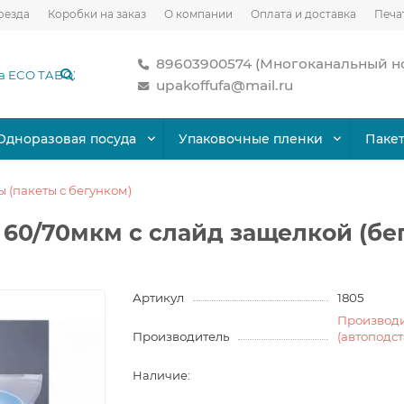
оезда
Коробки на заказ
О компании
Оплата и доставка
Печа
89603900574 (Многоканальный н
upakoffufa@mail.ru
Одноразовая посуда
Упаковочные пленки
Паке
 (пакеты с бегунком)
 60/70мкм с слайд защелкой (бе
Артикул
1805
Производ
Производитель
(автоподс
Наличие: