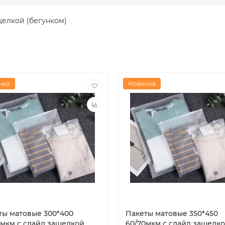
щелкой (бегунком)
нка
Новинка
ты матовые 300*400
Пакеты матовые 350*450
0мкм с слайд защелкой
60/70мкм с слайд защелк