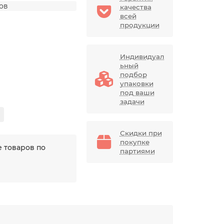
дов
качества
всей
продукции
Индивидуал
ьный
подбор
упаковки
под ваши
задачи
Скидки при
покупке
 товаров по
партиями