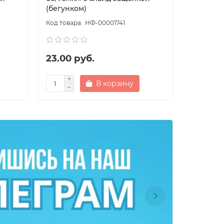
(бегунком)
(бегунко
НФ-00001741
23.00 руб.
6.00 р
В корзину