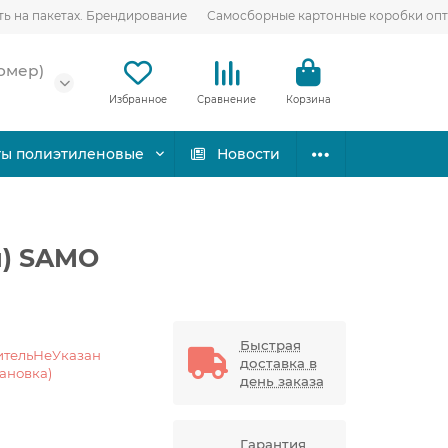
ть на пакетах. Брендирование
Самосборные картонные коробки оп
омер)
Избранное
Сравнение
Корзина
ты полиэтиленовые
Новости
л) SAMO
Быстрая
ительНеУказан
доставка в
тановка)
день заказа
Гарантия