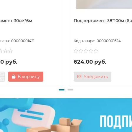
амент 30см*6м
Подпергамент 38*100м (6р
00000001421
00000001624
0 руб.
624.00 руб.
В корзину
Уведомить