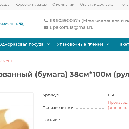
оезда
Коробки на заказ
О компании
Оплата и доставка
Печа
89603900574 (Многоканальный н
upakoffufa@mail.ru
Одноразовая посуда
Упаковочные пленки
Паке
гамент
ванный (бумага) 38см*100м (ру
Артикул
1151
Производ
Производитель
(автоподс
Наличие: