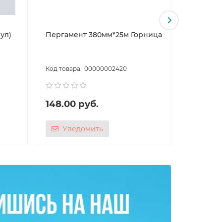
ул)
Пергамент 380мм*25м Горница
Пергаме
силикон
38см*50м
00000002420
148.00 руб.
450.00
Уведомить