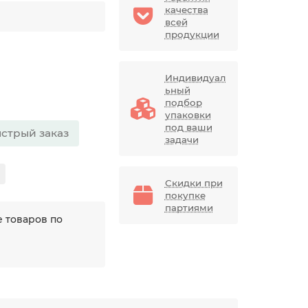
качества
всей
продукции
Индивидуал
ьный
подбор
упаковки
под ваши
стрый заказ
задачи
Скидки при
покупке
партиями
 товаров по