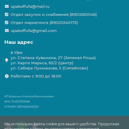
upakoffufa@mail.ru
Отдел закупок и снабжения (89512600146)
Отдел маркетинга (89020240175)
upakoffufa@gmail.com
Наш адрес
в Уфе:
ул. Степана Кувыкина, 27 (Зеленая Роща)
ул. Карла Маркса, 65/2 (Центр)
ул. Сабира Лукманова, 5 (Сипайлово)
Работаем с 9:00 до 18:00
ИП Воронин Алексей Валентинович
ИНН: 745303789469
ОГРНИП: 318745600063551
Мы используем файлы cookie для вашего удобства. Продолжая
пользоваться сайтом, вы соглашаетесь с политикой