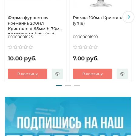
Форма фуршетная
Рюмка 100мл Кристалл
креманка 200мл
(уп18)
Кристалл d-95мм h-70мм
прозрачная (уп16/192)
00000001825
00000001899
10.00 руб.
7.00 руб.
В корзину
В корзину