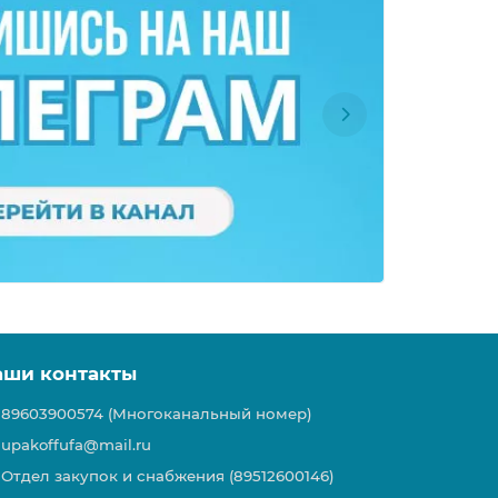
аши контакты
89603900574 (Многоканальный номер)
upakoffufa@mail.ru
Отдел закупок и снабжения (89512600146)