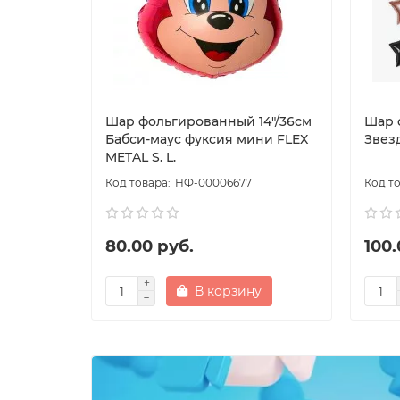
Шар фольгированный 14"/36см
Шар 
Бабси-маус фуксия мини FLEX
Звез
METAL S. L.
НФ-00006677
80.00 руб.
100.
В корзину