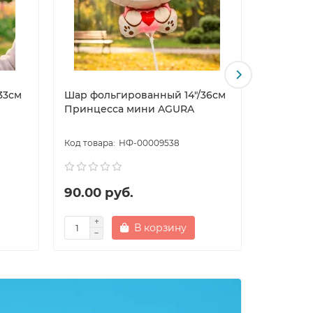
33см
Шар фольгированный 14"/36см
Шар фол
Принцесса мини AGURA
Принц 
НФ-00009538
90.00 руб.
90.00 
В корзину