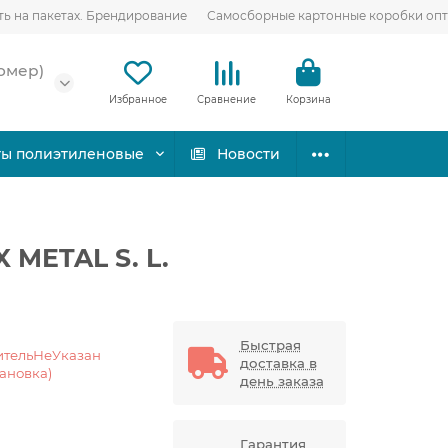
ть на пакетах. Брендирование
Самосборные картонные коробки оп
омер)
Избранное
Сравнение
Корзина
ты полиэтиленовые
Новости
 METAL S. L.
Быстрая
ительНеУказан
доставка в
тановка)
день заказа
Гарантия