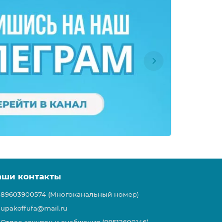
аши контакты
89603900574 (Многоканальный номер)
upakoffufa@mail.ru