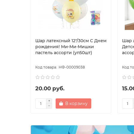
Шар латексный 12"/30см С Днем
Шар 
рождения! Ми-Ми-Мишки
Детс
пастель ассорти (уп50шт)
ассор
НФ-00009038
20.00 руб.
15.0
В корзину