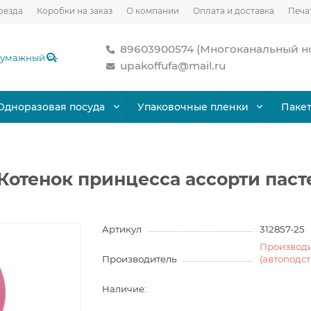
оезда
Коробки на заказ
О компании
Оплата и доставка
Печа
89603900574 (Многоканальный н
upakoffufa@mail.ru
Одноразовая посуда
Упаковочные пленки
Паке
Котенок принцесса ассорти паст
Артикул
312857-25
Производ
Производитель
(автоподс
Наличие: