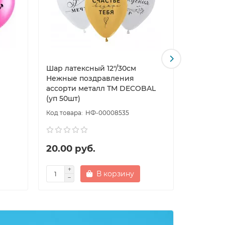
Шар латексный 12"/30см
Шар лате
Нежные поздравления
Бруталь
ассорти металл ТМ DECOBAL
ассорти 
(уп 50шт)
НФ-00008535
20.00 руб.
10.00 р
В корзину