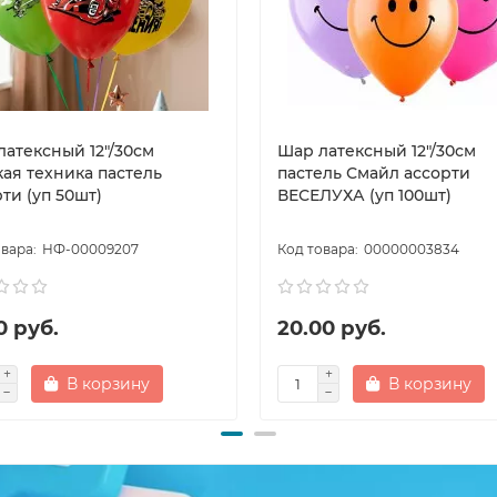
латексный 12"/30см
Шар латексный 12"/30см
кая техника пастель
пастель Смайл ассорти
ти (уп 50шт)
ВЕСЕЛУХА (уп 100шт)
НФ-00009207
00000003834
0 руб.
20.00 руб.
В корзину
В корзину