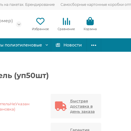
ть на пакетах. Брендирование
Самосборные картонные коробки оп
омер)
Избранное
Сравнение
Корзина
ты полиэтиленовые
Новости
ель (уп50шт)
Быстрая
ительНеУказан
доставка в
тановка)
день заказа
Гарантия