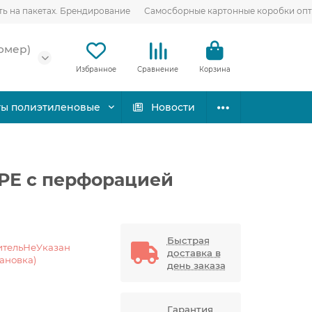
ть на пакетах. Брендирование
Самосборные картонные коробки оп
омер)
Избранное
Сравнение
Корзина
ты полиэтиленовые
Новости
/РЕ с перфорацией
Быстрая
ительНеУказан
доставка в
тановка)
день заказа
Гарантия