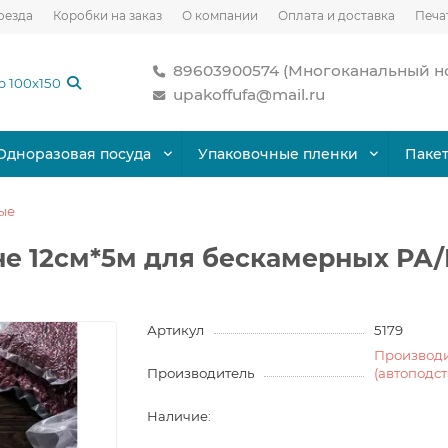
оезда
Коробки на заказ
О компании
Оплата и доставка
Печа
89603900574 (Многоканальный н
upakoffufa@mail.ru
Одноразовая посуда
Упаковочные пленки
Паке
ые
не 12см*5м для бескамерных РА
Артикул
5179
Производ
Производитель
(автоподс
Наличие: