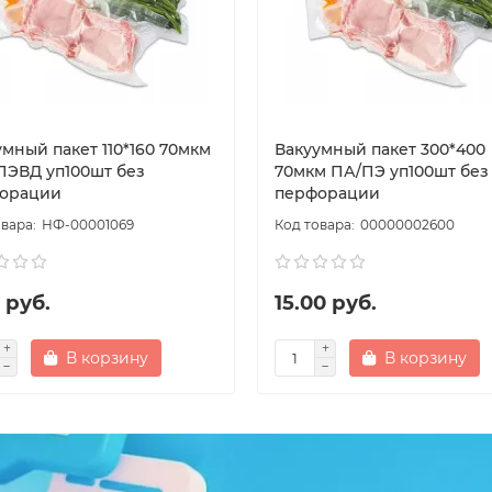
мный пакет 110*160 70мкм
Вакуумный пакет 300*400
ПЭВД уп100шт без
70мкм ПА/ПЭ уп100шт без
орации
перфорации
НФ-00001069
00000002600
 руб.
15.00 руб.
В корзину
В корзину