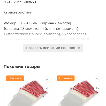
и сыпучих товаров.
Характеристики:
Размер: 150×200 мм (ширина × высота)
Толщина: 25 мкм (тонкий, эконом-вариант)
Тип застёжки: zip-lock (гриппер), многоразовая
Материал: прозрачный полиэтилен (ПНД/ПЭВД)
Упаковка: 100 штук в пачке
Показать описание полностью
Цвет: прозрачный
Преимущества:
Похожие товары
Защита от влаги и пыли
Удобная повторная герметизация
Видимость содержимого
Новинка
Новинка
Лёгкий, компактный и бюджетный
Ограничения:
25 мкм — минимальная толщина, только для лёгких и
неострых предметов