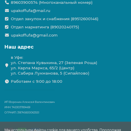
89603900574 (Многоканальный номер)
upakoffufa@mail.ru
Отдел закупок и снабжения (89512600146)
Отдел маркетинга (89020240175)
upakoffufa@gmail.com
Наш адрес
в Уфе:
ул. Степана Кувыкина, 27 (Зеленая Роща)
ул. Карла Маркса, 65/2 (Центр)
ул. Сабира Лукманова, 5 (Сипайлово)
Работаем с 9:00 до 18:00
ИП Воронин Алексей Валентинович
ИНН: 745303789469
ОГРНИП: 318745600063551
Мы используем файлы cookie для вашего удобства. Продолжая