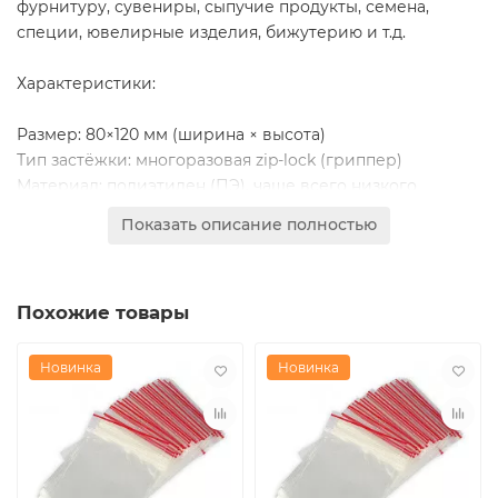
фурнитуру, сувениры, сыпучие продукты, семена,
специи, ювелирные изделия, бижутерию и т.д.
Характеристики:
Размер: 80×120 мм (ширина × высота)
Тип застёжки: многоразовая zip-lock (гриппер)
Материал: полиэтилен (ПЭ), чаще всего низкого
давления (ПНД)
Показать описание полностью
Толщина: стандартная (20-50 мкм, зависит от
производителя)
Упаковка: 100 штук в упаковке
Похожие товары
Цвет: прозрачный
Преимущества:
Новинка
Новинка
Многоразовое использование благодаря застёжке
Полная герметичность — защита от влаги, пыли и
внешних воздействий
Компактный размер — оптимально для мелких
предметов