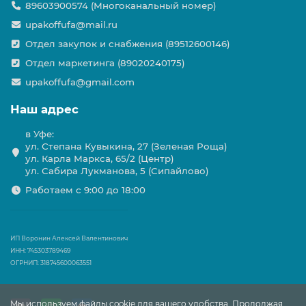
89603900574 (Многоканальный номер)
upakoffufa@mail.ru
Отдел закупок и снабжения (89512600146)
Отдел маркетинга (89020240175)
upakoffufa@gmail.com
Наш адрес
в Уфе:
ул. Степана Кувыкина, 27 (Зеленая Роща)
ул. Карла Маркса, 65/2 (Центр)
ул. Сабира Лукманова, 5 (Сипайлово)
Работаем с 9:00 до 18:00
ИП Воронин Алексей Валентинович
ИНН: 745303789469
ОГРНИП: 318745600063551
Мы используем файлы cookie для вашего удобства. Продолжая